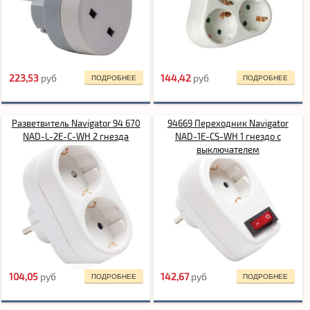
223,53
pуб
144,42
pуб
ПОДРОБНЕЕ
ПОДРОБНЕЕ
Разветвитель Navigator 94 670
94669 Переходник Navigator
NAD-L-2E-C-WH 2 гнезда
NAD-1E-СS-WH 1 гнездо с
выключателем
104,05
pуб
142,67
pуб
ПОДРОБНЕЕ
ПОДРОБНЕЕ