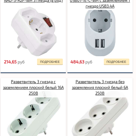
NAD-3-R2F-WH 3 гнезда (в ряд)
USB01-1E-C-WH с заземлением 1
гнездо USB3.4A
214,65
pуб
484,63
pуб
ПОДРОБНЕЕ
ПОДРОБНЕЕ
Разветвитель 3 гнезда с
Разветвитель 3 гнезда без
заземлением плоский белый 16А
заземления плоский белый 6А
250В
250В