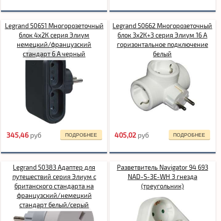
Legrand 50651 Многорозеточный
Legrand 50662 Многорозеточный
блок 4x2К серия Элиум
блок 3x2К+3 серия Элиум 16 А
немецкий/французский
горизонтальное подключение
стандарт 6 А черный
белый
345,46
pуб
405,02
pуб
ПОДРОБНЕЕ
ПОДРОБНЕЕ
Legrand 50383 Адаптер для
Разветвитель Navigator 94 693
путешествий серия Элиум с
NAD-S-3E-WH 3 гнезда
британского стандарта на
(треугольник)
французский/немецкий
стандарт белый/серый