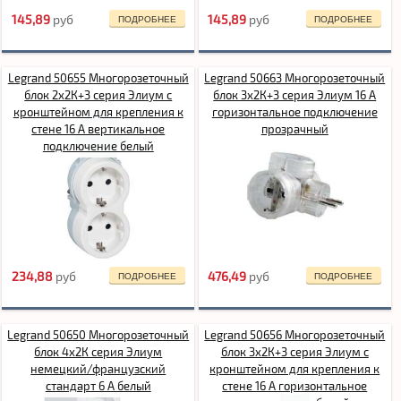
145,89
pуб
145,89
pуб
ПОДРОБНЕЕ
ПОДРОБНЕЕ
Legrand 50655 Многорозеточный
Legrand 50663 Многорозеточный
блок 2x2К+3 серия Элиум с
блок 3x2К+3 серия Элиум 16 А
кронштейном для крепления к
горизонтальное подключение
стене 16 А вертикальное
прозрачный
подключение белый
234,88
pуб
476,49
pуб
ПОДРОБНЕЕ
ПОДРОБНЕЕ
Legrand 50650 Многорозеточный
Legrand 50656 Многорозеточный
блок 4x2К серия Элиум
блок 3x2К+3 серия Элиум с
немецкий/французский
кронштейном для крепления к
стандарт 6 А белый
стене 16 А горизонтальное