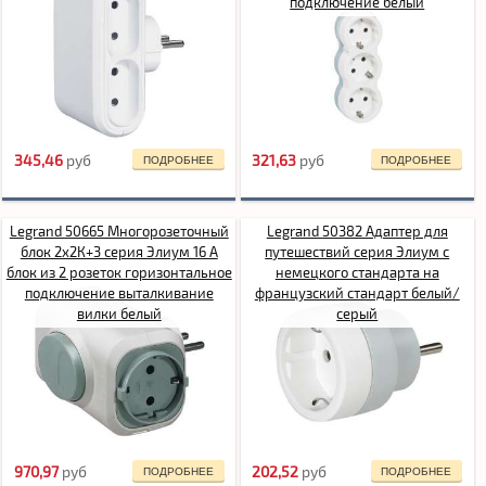
подключение белый
345,46
pуб
321,63
pуб
ПОДРОБНЕЕ
ПОДРОБНЕЕ
Legrand 50665 Многорозеточный
Legrand 50382 Адаптер для
блок 2x2К+3 серия Элиум 16 А
путешествий серия Элиум с
блок из 2 розеток горизонтальное
немецкого стандарта на
подключение выталкивание
французский стандарт белый/
вилки белый
серый
970,97
pуб
202,52
pуб
ПОДРОБНЕЕ
ПОДРОБНЕЕ